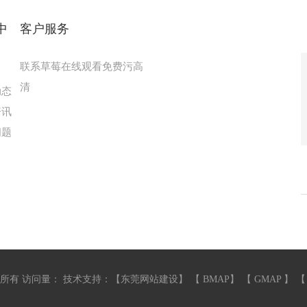
中
客户服务
联系草莓在线观看免费污高
清
动态
资讯
问题
 访问量：
技术支持：【
东莞网站建设
】 【
BMAP
】 【
GMAP
】 