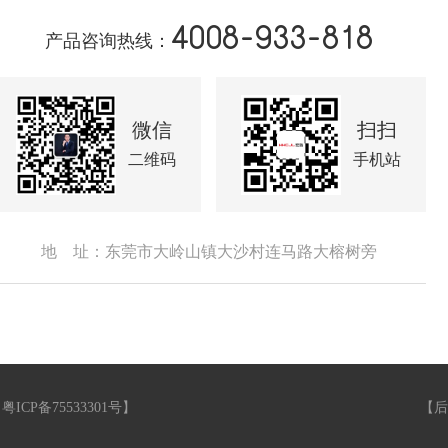
4008-933-818
产品咨询热线：
微信
扫扫
二维码
手机站
地 址：东莞市大岭山镇大沙村连马路大榕树旁
【
粤ICP备75533301号
】
【
后