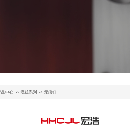
产品中心
->
螺丝系列
->
无痕钉