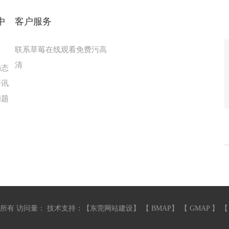
中
客户服务
联系草莓在线观看免费污高
清
动态
资讯
问题
有 访问量：
技术支持：【
东莞网站建设
】 【
BMAP
】 【
GMAP
】 