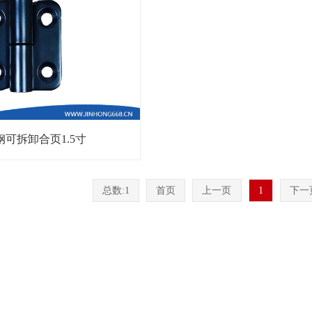
钢可拆卸合页1.5寸
总数:1
首页
上一页
1
下一