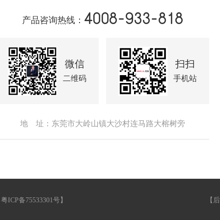
4008-933-818
产品咨询热线：
微信
扫扫
二维码
手机站
地 址：东莞市大岭山镇大沙村连马路大榕树旁
【
粤ICP备75533301号
】
【
后