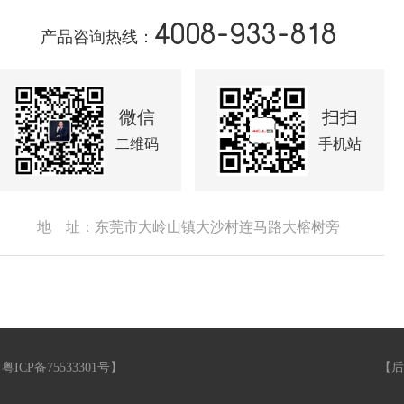
4008-933-818
产品咨询热线：
微信
扫扫
二维码
手机站
地 址：东莞市大岭山镇大沙村连马路大榕树旁
【
粤ICP备75533301号
】
【
后