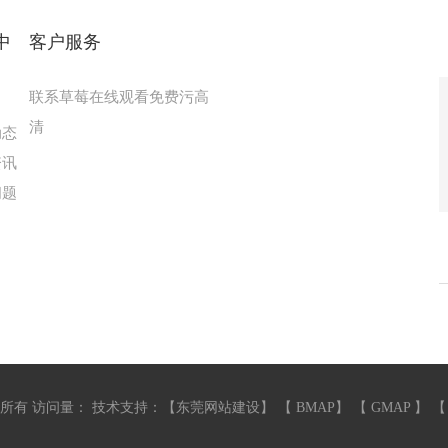
中
客户服务
联系草莓在线观看免费污高
清
动态
资讯
问题
 访问量：
技术支持：【
东莞网站建设
】 【
BMAP
】 【
GMAP
】 