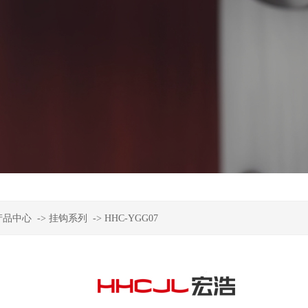
产品中心
->
挂钩系列
->
HHC-YGG07