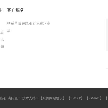
中
客户服务
联系草莓在线观看免费污高
清
动态
资讯
问题
有 访问量：
技术支持：【
东莞网站建设
】 【
BMAP
】 【
GMAP
】 