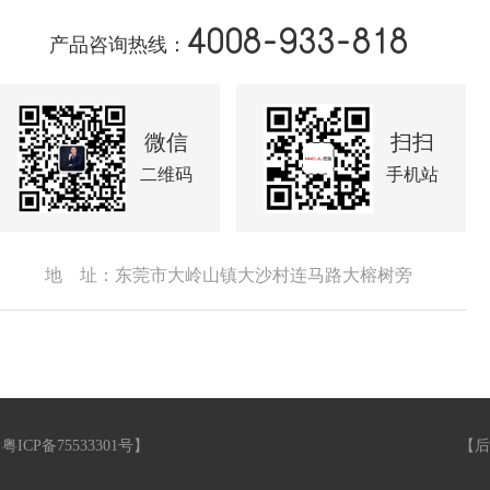
4008-933-818
产品咨询热线：
微信
扫扫
二维码
手机站
地 址：东莞市大岭山镇大沙村连马路大榕树旁
【
粤ICP备75533301号
】
【
后